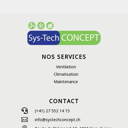
NOS SERVICES
Ventilation
Climatisation
Maintenance
CONTACT

(+41) 27 552 14 15

info@systechconcept.ch